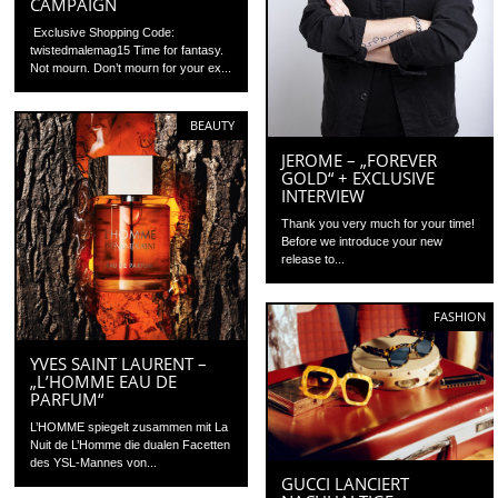
CAMPAIGN
Exclusive Shopping Code:
twistedmalemag15 Time for fantasy.
Not mourn. Don’t mourn for your ex...
BEAUTY
JEROME – „FOREVER
GOLD“ + EXCLUSIVE
INTERVIEW
Thank you very much for your time!
Before we introduce your new
release to...
FASHION
YVES SAINT LAURENT –
„L’HOMME EAU DE
PARFUM“
L’HOMME spiegelt zusammen mit La
Nuit de L’Homme die dualen Facetten
des YSL-Mannes von...
GUCCI LANCIERT