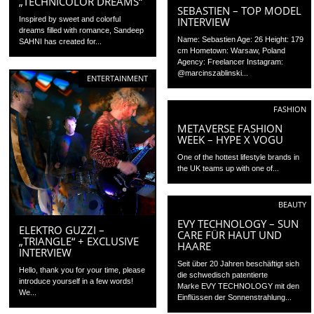
„TECHNICOLOR DREAMS“
SEBASTIEN – TOP MODEL
INTERVIEW
Inspired by sweet and colorful
dreams filled with romance, Sandeep
Name: Sebastien Age: 26 Height: 179
SAHNI has created for...
cm Hometown: Warsaw, Poland
Agency: Freelancer Instagram:
@marcinszablinski...
ENTERTAINMENT
FASHION
METAVERSE FASHION
WEEK – HYPE X VOGU
One of the hottest lifestyle brands in
the UK teams up with one of...
BEAUTY
EVY TECHNOLOGY – SUN
ELEKTRO GUZZI –
CARE FÜR HAUT UND
„TRIANGLE“ + EXCLUSIVE
HAARE
INTERVIEW
Seit über 20 Jahren beschäftigt sich
Hello, thank you for your time, please
die schwedisch patentierte
introduce yourself in a few words!
Marke EVY TECHNOLOGY mit den
We...
Einflüssen der Sonnenstrahlung...