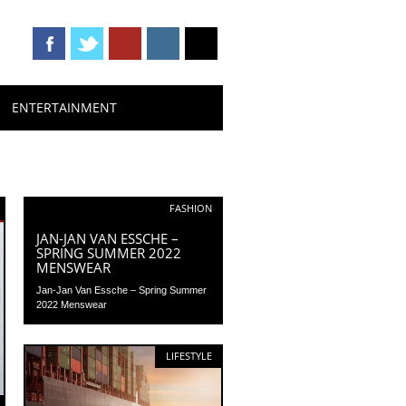
ENTERTAINMENT
FASHION
JAN-JAN VAN ESSCHE –
SPRING SUMMER 2022
MENSWEAR
Jan-Jan Van Essche – Spring Summer
2022 Menswear
LIFESTYLE