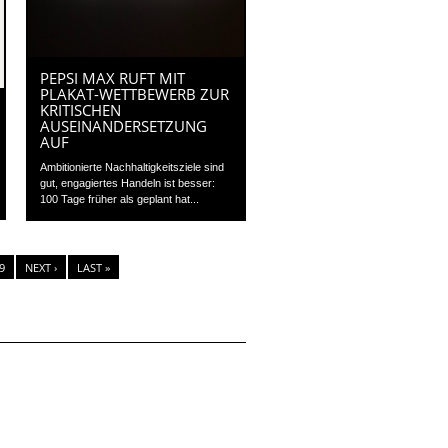
PEPSI MAX RUFT MIT
PLAKAT-WETTBEWERB ZUR
KRITISCHEN
AUSEINANDERSETZUNG
AUF
Ambitionierte Nachhaltigkeitsziele sind
gut, engagiertes Handeln ist besser:
100 Tage früher als geplant hat...
9
NEXT ›
LAST »