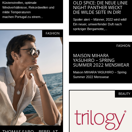
OLD SPICE: DIE NEUE LINIE
Küstenstreifen, optimale
NIGHT PANTHER WECKT
Windverhältnisse, Rekordwellen und
DIE WILDE SEITE IN DIR!
milde Temperaturen
machen Portugal zu einem...
Spoiler alert – Männer, 2022 wird wild!
Ein neuer, umwerfender Duft nach
spritziger Bergamotte,...
FASHION
FASHION
MAISON MIHARA
YASUHIRO – SPRING
SUMMER 2022 MENSWEAR
Maison MIHARA YASUHIRO – Spring
Summer 2022 Menswear
BEAUTY
THOMAS SABO – REBEL AT