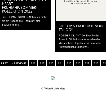
HEART
FRÜHJAHR/SOMMER-
KOLLEKTION 2022
Bei THOMAS SABO ist Schmuck mehr
als ein Accessoire – nämlich: eine
Begleitung fürs...
DIE TOP 5 PRODUKTE VON
TRILOGY
ROSEHIP OIL ANTIOXIDANT+ Beim
Rosehip Oil Antioxidant+ wurden dem
klassischem Hagebuttenöl natürliche
Antioxidantien zugesetzt....
« FIRST
‹ PREVIOUS
821
822
823
824
825
826
827
828
82
© Twisted Male Mag