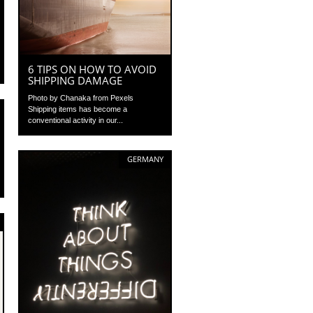
6 TIPS ON HOW TO AVOID
SHIPPING DAMAGE
Photo by Chanaka from Pexels
Shipping items has become a
conventional activity in our...
GERMANY