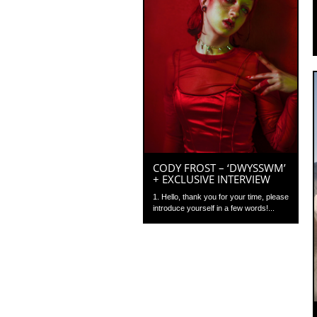
CODY FROST – ‘DWYSSWM’
+ EXCLUSIVE INTERVIEW
1. Hello, thank you for your time, please
introduce yourself in a few words!...