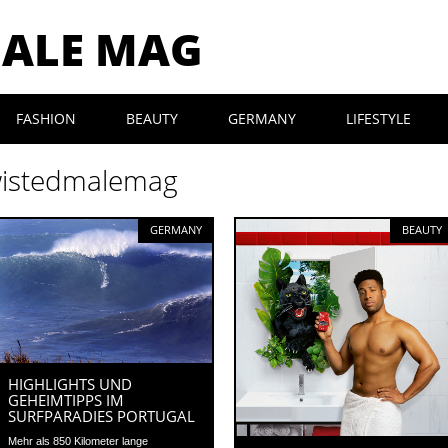
MALE MAG
FASHION
BEAUTY
GERMANY
LIFESTYLE
istedmalemag
GERMANY
BEAUTY
HIGHLIGHTS UND
GEHEIMTIPPS IM
SURFPARADIES PORTUGAL
Mehr als 850 Kilometer lange