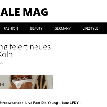
MALE MAG
FASHION
BEAUTY
GERMANY
LIFESTYLE
ng feiert neues
Köln
022
Streetwearlabel Live Fast Die Young – kurz LFDY –