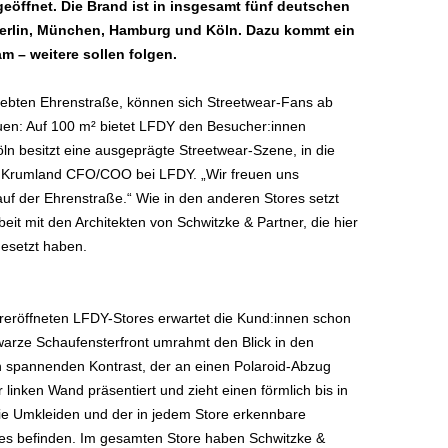
geöffnet. Die Brand ist in insgesamt fünf deutschen
 Berlin, München, Hamburg und Köln. Dazu kommt ein
m – weitere sollen folgen.
elebten Ehrenstraße, können sich Streetwear-Fans ab
euen: Auf 100 m² bietet LFDY den Besucher:innen
n besitzt eine ausgeprägte Streetwear-Szene, in die
rl Krumland CFO/COO bei LFDY. „Wir freuen uns
f der Ehrenstraße.“ Wie in den anderen Stores setzt
it mit den Architekten von Schwitzke & Partner, die hier
esetzt haben.
ereröffneten LFDY-Stores erwartet die Kund:innen schon
warze Schaufensterfront umrahmt den Blick in den
nen spannenden Kontrast, der an einen Polaroid-Abzug
r linken Wand präsentiert und zieht einen förmlich bis in
 die Umkleiden und der in jedem Store erkennbare
eces befinden. Im gesamten Store haben Schwitzke &