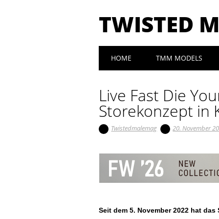
TWISTED 
Main menu
Skip to content
HOME
TMM MODELS
Live Fast Die You
Storekonzept in 
Twistedmalemag
20. November 2
Seit dem 5. November 2022 hat das 