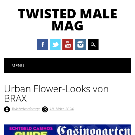
TWISTED MALE
MAG
Main menu
Skip to content
MENU
Urban Flower-Looks von
BRAX
Twistedmalemag
18. März 2024