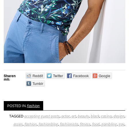
Sharen
Reddit
Twitter
Facebook
Google
mit:
Tumblr
POSTED IN
Fashion
TAGGED
accepting guest posts
,
actor
,
art
,
beauty
,
black
,
casino
,
design
,
essen
,
fashion
,
fashionblog
,
fashionista
,
fitness
,
food
,
gambling
,
gay
,