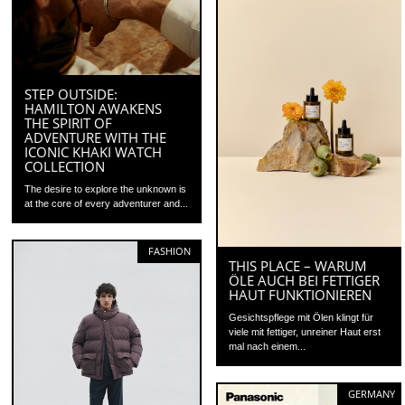
STEP OUTSIDE:
HAMILTON AWAKENS
THE SPIRIT OF
ADVENTURE WITH THE
ICONIC KHAKI WATCH
COLLECTION
The desire to explore the unknown is
at the core of every adventurer and...
FASHION
THIS PLACE – WARUM
ÖLE AUCH BEI FETTIGER
HAUT FUNKTIONIEREN
Gesichtspflege mit Ölen klingt für
viele mit fettiger, unreiner Haut erst
mal nach einem...
GERMANY