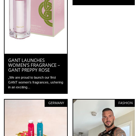
GANT LAUNCHES
WOMEN’S FRAGRANCE –
GANT PREPPY ROSE
„We are proud to launch our first
GANT women’s fragrances, ushering
in an exciting...
GERMANY
FASHION