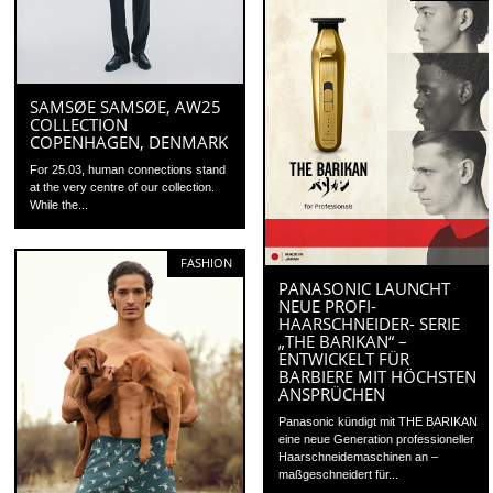
SAMSØE SAMSØE, AW25
COLLECTION
COPENHAGEN, DENMARK
For 25.03, human connections stand
at the very centre of our collection.
While the...
FASHION
PANASONIC LAUNCHT
NEUE PROFI-
HAARSCHNEIDER- SERIE
„THE BARIKAN“ –
ENTWICKELT FÜR
BARBIERE MIT HÖCHSTEN
ANSPRÜCHEN
Panasonic kündigt mit THE BARIKAN
eine neue Generation professioneller
Haarschneidemaschinen an –
maßgeschneidert für...