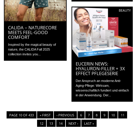
BEAUTY
CALIDA – NATURECORE
MEETS FEEL-GOOD
COMFORT
Inspired by the magical beauty of
nature, the CALIDA Fall 2025
collection invites you...
EUCERIN NEWS:
HYALURON-FILLER + 3X
EFFECT PFLEGESERIE
Der Anspruch an moderne Anti-
Aging-Pflege: Wirksam,
wissenschaftlich fundiert und einfach
in der Anwendung. Der...
PAGE 10 OF 433
« FIRST
‹ PREVIOUS
6
7
8
9
10
11
12
13
14
NEXT ›
LAST »