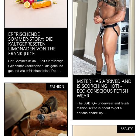
ERFRISCHENDE
SOMMER‑STORY: DIE
KALTGEPRESSTEN
LIMONADEN VON THE
FRANK JUICE
Der Sommer ist da – Zeit für fruchtige
Geschmackserlebnisse, die genauso
gesund wie erfrischend sind! Die...
MSTER HAS ARRIVED AND
IS SCORCHING HOT! –
FASHION
ECO-CONSCIOUS FETISH
WEAR
The LGBTQ+ underwear and fetish
fashion scene is about to get a
serious shake-up....
BEAUTY