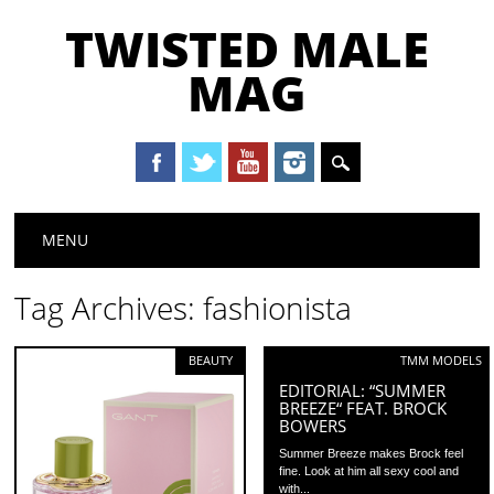
TWISTED MALE
MAG
Main menu
Skip to content
MENU
Tag Archives:
fashionista
BEAUTY
TMM MODELS
EDITORIAL: “SUMMER
BREEZE“ FEAT. BROCK
BOWERS
Summer Breeze makes Brock feel
fine. Look at him all sexy cool and
with...