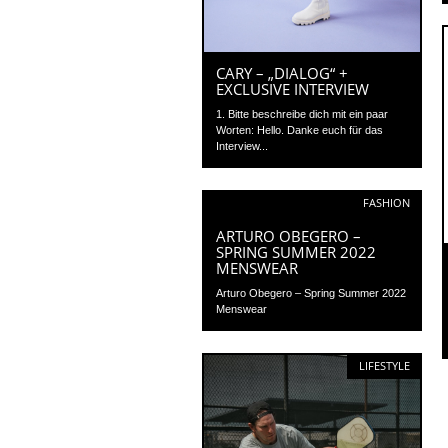
CARY – „DIALOG“ +
EXCLUSIVE INTERVIEW
1. Bitte beschreibe dich mit ein paar
Worten: Hello. Danke euch für das
Interview...
FASHION
ARTURO OBEGERO –
SPRING SUMMER 2022
MENSWEAR
Arturo Obegero – Spring Summer 2022
Menswear
LIFESTYLE