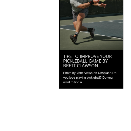
TIPS TO IMPROVE YOUR
PICKLEBALL GAME BY
BRETT CLAWSON
Photo by Venti Views on Unsplash Do
you love playing pickleball? Do you
want to find a...