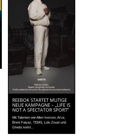
REEBOK STARTET MUTIGE
NEUE KAMPAGNE – „LIFE IS
NOT A SPECTATOR SPORT”
Mit Talenten wie Allen Iverson, Arca,
Brent Faiyaz, TEMS, Lolo Zouaï und
Ghetts kehrt...