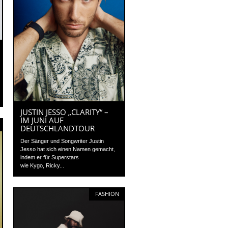
JUSTIN JESSO „CLARITY“ –
IM JUNI AUF
DEUTSCHLANDTOUR
Der Sänger und Songwriter Justin
Jesso hat sich einen Namen gemacht,
indem er für Superstars
wie Kygo, Ricky...
FASHION