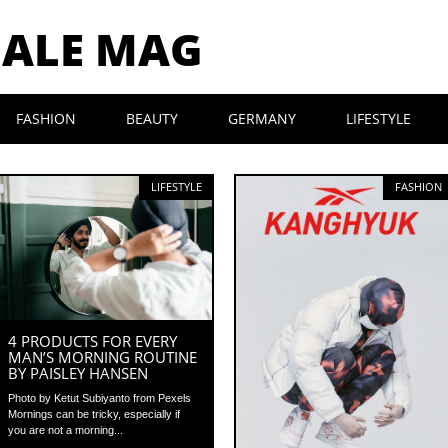
MALE MAG
FASHION
BEAUTY
GERMANY
LIFESTYLE
LIFESTYLE
FASHION
4 PRODUCTS FOR EVERY
MAN’S MORNING ROUTINE
BY PAISLEY HANSEN
Photo by Ketut Subiyanto from Pexels
Mornings can be tricky, especially if
you are not a morning...