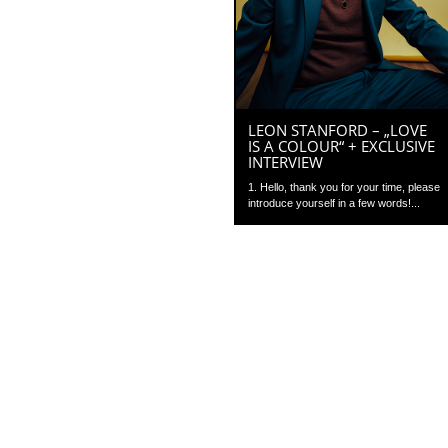
LEON STANFORD – „LOVE
IS A COLOUR“ + EXCLUSIVE
INTERVIEW
1. Hello, thank you for your time, please
introduce yourself in a few words!...