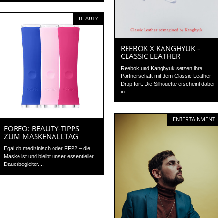
BEAUTY
REEBOK X KANGHYUK –
CLASSIC LEATHER
Reebok und Kanghyuk setzen ihre
Partnerschaft mit dem Classic Leather
Drop fort. Die Silhouette erscheint dabei
in...
ENTERTAINMENT
FOREO: BEAUTY-TIPPS
ZUM MASKENALLTAG
Egal ob medizinisch oder FFP2 – die
Maske ist und bleibt unser essentieller
Dauerbegleiter....