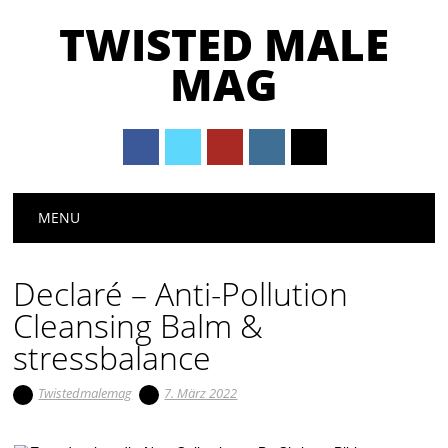
TWISTED MALE
MAG
Main menu
Skip to content
MENU
Declaré – Anti-Pollution
Cleansing Balm &
stressbalance
Twistedmalemag
7. März 2022