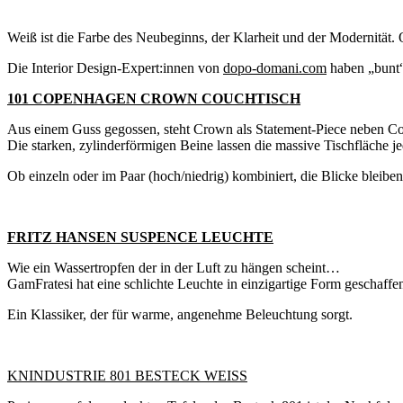
Weiß ist die Farbe des Neubeginns, der Klarheit und der Modernität. O
Die Interior Design-Expert:innen von
dopo-domani.com
haben „bunt“
101 COPENHAGEN CROWN COUCHTISCH
Aus einem Guss gegossen, steht Crown als Statement-Piece neben Co
Die starken, zylinderförmigen Beine lassen die massive Tischfläche j
Ob einzeln oder im Paar (hoch/niedrig) kombiniert, die Blicke bleibe
FRITZ HANSEN SUSPENCE LEUCHTE
Wie ein Wassertropfen der in der Luft zu hängen scheint…
GamFratesi hat eine schlichte Leuchte in einzigartige Form geschaffe
Ein Klassiker, der für warme, angenehme Beleuchtung sorgt.
KNINDUSTRIE 801 BESTECK WEISS