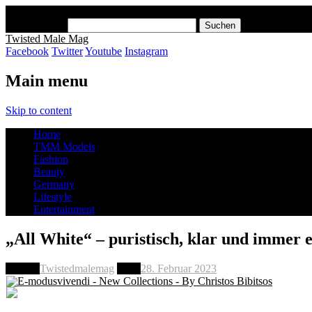
x
Suchen nach:
Twisted Male Mag
Facebook
Twitter
Youtube
Instagram
Main menu
Skip to content
Home
TMM Models
Fashion
Beauty
Germany
Lifestyle
Entertainment
„All White“ – puristisch, klar und immer 
Author
Twistedmalemag
Date
28. Februar 2023