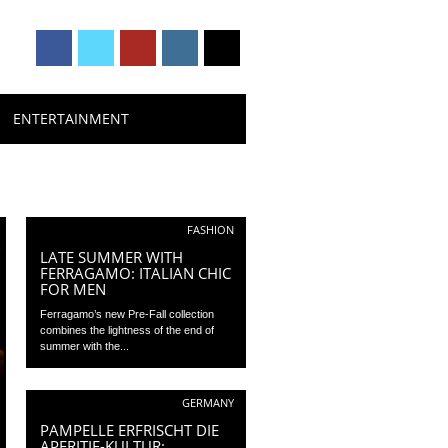
ENTERTAINMENT
FASHION
LATE SUMMER WITH
FERRAGAMO: ITALIAN CHIC
FOR MEN
Ferragamo’s new Pre-Fall collection
combines the lightness of the end of
summer with the...
GERMANY
PAMPELLE ERFRISCHT DIE
APERITIF-KULTUR: