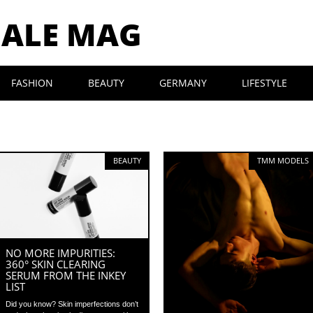
MALE MAG
FASHION
BEAUTY
GERMANY
LIFESTYLE
BEAUTY
TMM MODELS
NO MORE IMPURITIES:
360° SKIN CLEARING
SERUM FROM THE INKEY
LIST
Did you know? Skin imperfections don’t