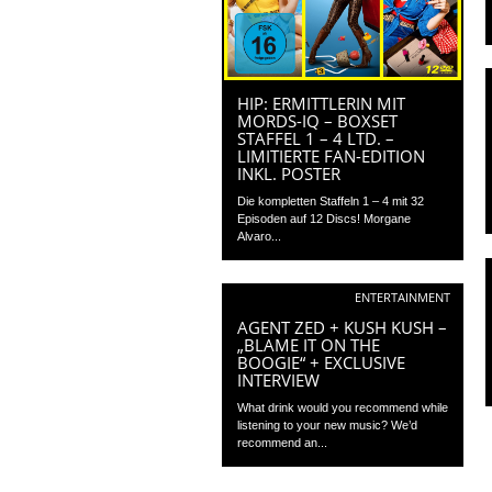
HIP: ERMITTLERIN MIT
MORDS-IQ – BOXSET
STAFFEL 1 – 4 LTD. –
LIMITIERTE FAN-EDITION
INKL. POSTER
Die kompletten Staffeln 1 – 4 mit 32
Episoden auf 12 Discs! Morgane
Alvaro...
ENTERTAINMENT
AGENT ZED + KUSH KUSH –
„BLAME IT ON THE
BOOGIE“ + EXCLUSIVE
INTERVIEW
What drink would you recommend while
listening to your new music? We’d
recommend an...