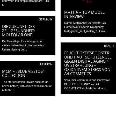
end when the pimple disappears – it’s
a...
MATTIA – TOP MODEL
INTERVIEW
GERMANY
Name: Mattia Age: 20 Height: 175
DIE ZUKUNFT DER
Hometown: Pocenia No Agency
ZELLGESUNDHEIT:
Instagram: _real_mattia_ 1. How...
MOLEQLAR ONE
Die Grundlage für ein langes und
vitales Leben liegt in der gezielten
BEAUTY
Unterstützung der...
FEUCHTIGKEITSBOOSTER
UND HAUT SCHUTZENGEL
GEGEN DIGITAL AGING +
FASHION
UV STRAHLUNG +
OXIDATIVEM STRESS VON
MCM – „BLUE VISETOS“
A4 COSMETICS
COLLECTION
Voilà, hier kommt nun das innovative
The first collection unveils Visetos as
BLUE DUST TONIC von A4
never before, with colors reminiscent of
COSMETICS ein Mehrfach-Haut...
both the...