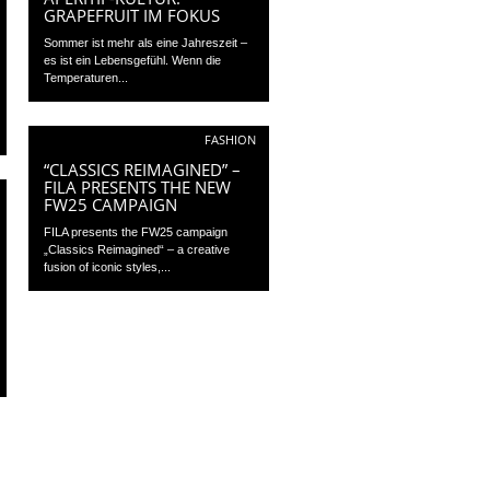
GRAPEFRUIT IM FOKUS
Sommer ist mehr als eine Jahreszeit –
es ist ein Lebensgefühl. Wenn die
Temperaturen...
FASHION
“CLASSICS REIMAGINED” –
FILA PRESENTS THE NEW
FW25 CAMPAIGN
FILA presents the FW25 campaign
„Classics Reimagined“ – a creative
fusion of iconic styles,...