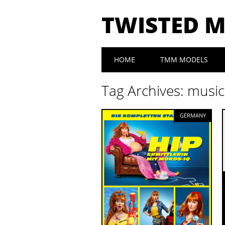
TWISTED 
Main menu
Skip to content
HOME
TMM MODELS
Tag Archives:
music
GERMANY