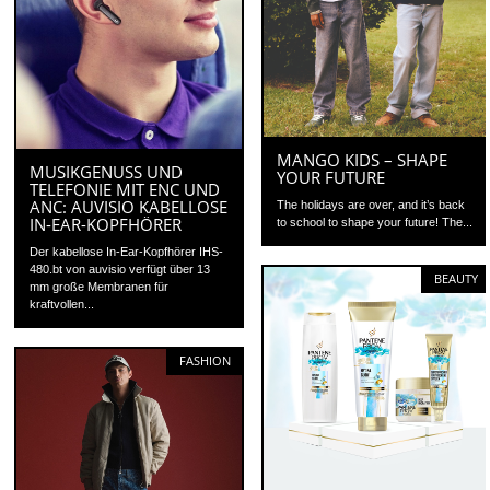
MANGO KIDS – SHAPE
MUSIKGENUSS UND
YOUR FUTURE
TELEFONIE MIT ENC UND
ANC: AUVISIO KABELLOSE
The holidays are over, and it’s back
IN-EAR-KOPFHÖRER
to school to shape your future! The...
Der kabellose In-Ear-Kopfhörer IHS-
480.bt von auvisio verfügt über 13
BEAUTY
mm große Membranen für
kraftvollen...
FASHION