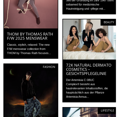
Seit der Gründung im Jahr 1967 steht
sebamed für medizinische
Hautreinigung und -pflege mit...
BEAUTY
THOM BY THOMAS RATH
F/W 2025 MENSWEAR
Classic, stylish, relaxed: The new
F/W menswear collection from
THOM by Thomas Rath focuses...
72K NATURAL DERMATO
FASHION
COSMETICS –
GESICHTSPFLEGELINIE
Der Artemisia C-08UC
Complex® besteht aus
hautrelevanten Inhaltsstoffen, die
hauptsächlich aus der Pflanze
Artemisia Annua...
LIFESTYLE