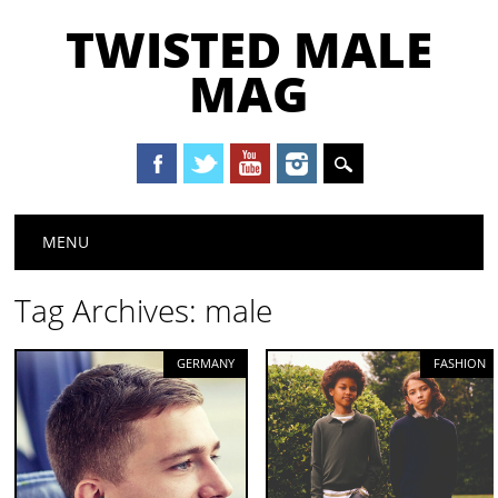
TWISTED MALE
MAG
Main menu
Skip to content
MENU
Tag Archives:
male
GERMANY
FASHION