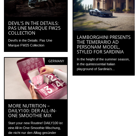
DEVIL’S IN THE DETAILS:
PAS UNE MARQUE FW25
COLLECTION
LAMBORGHINI PRESENTS
Devil’s in the Details: Pas Une
THE TEMERARIO AD
Marque FW25 Collection
PERSONAM MODEL,
STYLED FOR SARDINIA
In the height of the summer season,
GERMANY
in the quintessential Italian
playground of Sardinia’s...
MORE NUTRITION –
DAILY100: DER ALL-IN-
ONE SMOOTHIE MIX
Start your new Routine! DAILY100 ist
eine All-in-One-Smoothie-Mischung,
die nicht nur den Alltag gesünder