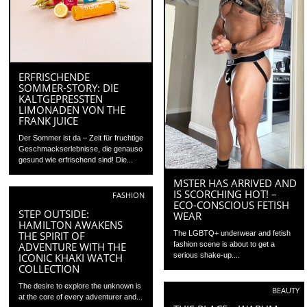
ERFRISCHENDE
SOMMER‑STORY: DIE
KALTGEPRESSTEN
LIMONADEN VON THE
FRANK JUICE
Der Sommer ist da – Zeit für fruchtige
Geschmackserlebnisse, die genauso
gesund wie erfrischend sind! Die...
MSTER HAS ARRIVED AND
IS SCORCHING HOT! –
FASHION
ECO-CONSCIOUS FETISH
STEP OUTSIDE:
WEAR
HAMILTON AWAKENS
THE SPIRIT OF
The LGBTQ+ underwear and fetish
ADVENTURE WITH THE
fashion scene is about to get a
ICONIC KHAKI WATCH
serious shake-up....
COLLECTION
The desire to explore the unknown is
BEAUTY
at the core of every adventurer and...