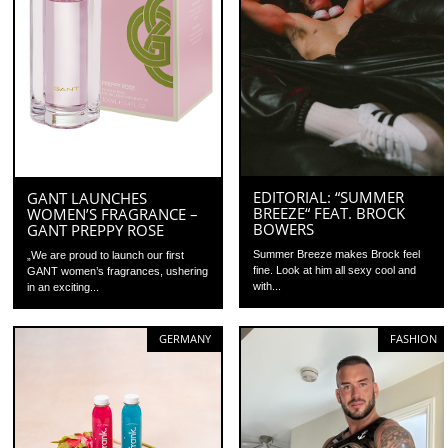
EDITORIAL: “SUMMER
GANT LAUNCHES
BREEZE“ FEAT. BROCK
WOMEN’S FRAGRANCE –
BOWERS
GANT PREPPY ROSE
Summer Breeze makes Brock feel
„We are proud to launch our first
fine. Look at him all sexy cool and
GANT women’s fragrances, ushering
with...
in an exciting...
GERMANY
FASHION