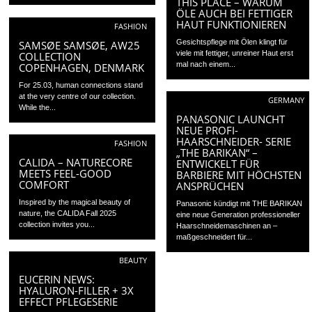
THIS PLACE – WARUM
ÖLE AUCH BEI FETTIGER
HAUT FUNKTIONIEREN
FASHION
Gesichtspflege mit Ölen klingt für
SAMSØE SAMSØE, AW25
viele mit fettiger, unreiner Haut erst
COLLECTION
mal nach einem...
COPENHAGEN, DENMARK
For 25.03, human connections stand
at the very centre of our collection.
GERMANY
While the...
PANASONIC LAUNCHT
NEUE PROFI-
HAARSCHNEIDER- SERIE
FASHION
„THE BARIKAN“ –
CALIDA – NATURECORE
ENTWICKELT FÜR
MEETS FEEL-GOOD
BARBIERE MIT HÖCHSTEN
COMFORT
ANSPRÜCHEN
Inspired by the magical beauty of
Panasonic kündigt mit THE BARIKAN
nature, the CALIDA Fall 2025
eine neue Generation professioneller
collection invites you...
Haarschneidemaschinen an –
maßgeschneidert für...
BEAUTY
EUCERIN NEWS:
HYALURON-FILLER + 3X
EFFECT PFLEGESERIE