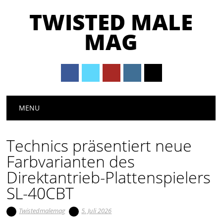
TWISTED MALE
MAG
Main menu
Skip to content
MENU
Technics präsentiert neue
Farbvarianten des
Direktantrieb-Plattenspielers
SL-40CBT
Twistedmalemag
5. Juli 2026