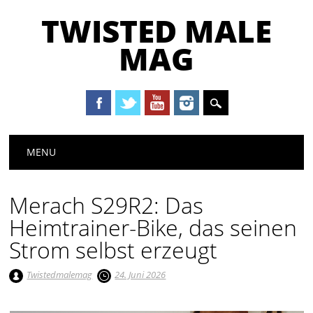
TWISTED MALE
MAG
Main menu
Skip to content
MENU
Merach S29R2: Das
Heimtrainer-Bike, das seinen
Strom selbst erzeugt
Twistedmalemag
24. Juni 2026