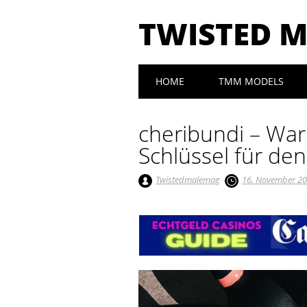
TWISTED 
Main menu
Skip to content
HOME
TMM MODELS
cheribundi – Wa
Schlüssel für den
Twistedmalemag
16. November 2