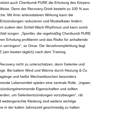
rstützt auch Cheribundi PURE die Erholung des Körpers
he Weise. Denn der Recovery-Drink besteht zu 100 % aus
he. Mit ihrer antioxidativen Wirkung kann die
 Entzündungen reduzieren und Muskelkater lindern.
miert zudem den Schlaf-Wach-Rhythmus und kann somit
chlaf sorgen. „Sportler, die regelmäßig Cheribundi PURE
en Erholung profitieren und das Risiko für anhaltende
verringern“, so Omar. Die Verzehrempfehlung liegt
E (am besten täglich) nach dem Training.
ie Recovery nicht zu unterschätzen, denn Gelenke und
lege. Bei kaltem Wind und Wärme durch Heizung & Co.
gänge und heiße Wechselduschen besonders
de Lebensmittel spielen eine zentrale Rolle. „Ingwer,
tzündungshemmende Eigenschaften und sollten
t werden, um Gelenkentzündungen vorzubeugen“, rät
ettergerechte Kleidung sind weitere wichtige
in der kalten Jahreszeit geschmeidig zu halten.