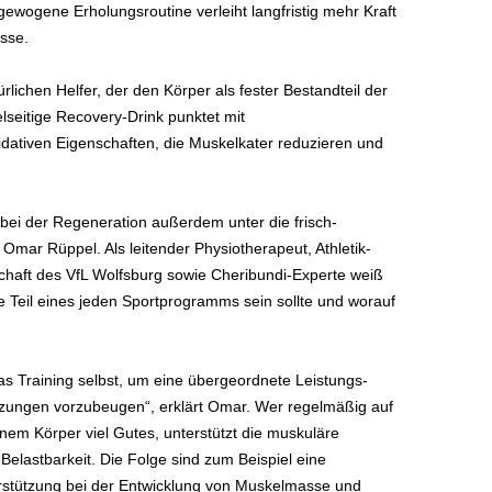
sgewogene Erholungsroutine verleiht langfristig mehr Kraft
isse.
rlichen Helfer, der den Körper als fester Bestandteil der
ielseitige Recovery-Drink punktet mit
ativen Eigenschaften, die Muskelkater reduzieren und
bei der Regeneration außerdem unter die frisch-
 Omar Rüppel. Als leitender Physiotherapeut, Athletik-
haft des VfL Wolfsburg sowie Cheribundi-
Experte weiß
 Teil eines jeden Sportprogramms sein sollte und worauf
as Training selbst, um eine übergeordnete Leistungs-
tzungen vorzubeugen“, erklärt Omar. Wer regelmäßig auf
nem Körper viel Gutes, unterstützt die muskuläre
Belastbarkeit. Die Folge sind zum Beispiel eine
erstützung bei der Entwicklung von Muskelmasse und