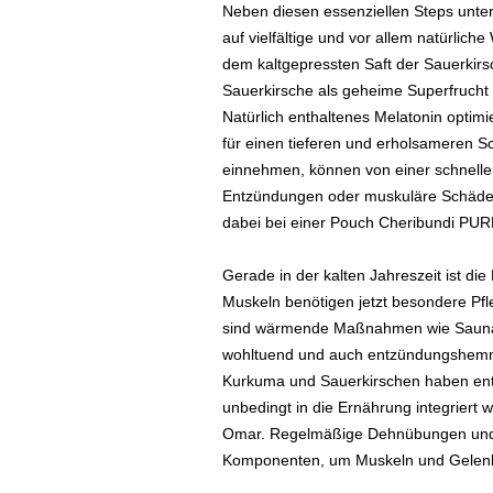
Neben diesen essenziellen Steps unte
auf vielfältige und vor allem natürlic
dem kaltgepressten Saft der Sauerkirsc
Sauerkirsche als geheime Superfrucht
Natürlich enthaltenes Melatonin opti
für einen tieferen und erholsameren S
einnehmen, können von einer schneller
Entzündungen oder muskuläre Schäden 
dabei bei einer Pouch Cheribundi PUR
Gerade in der kalten Jahreszeit ist d
Muskeln benötigen jetzt besondere Pf
sind wärmende Maßnahmen wie Sauna
wohltuend und auch entzündungshemmen
Kurkuma und Sauerkirschen haben en
unbedingt in die Ernährung integrier
Omar. Regelmäßige Dehnübungen und w
Komponenten, um Muskeln und Gelenke 