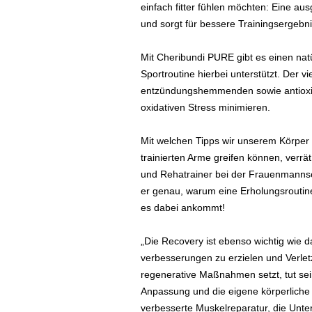
einfach fitter fühlen möchten: Eine au
und sorgt für bessere Trainingsergebn
Mit Cheribundi PURE gibt es einen natü
Sportroutine hierbei unterstützt. Der v
entzündungshemmenden sowie antioxid
oxidativen Stress minimieren.
Mit welchen Tipps wir unserem Körper 
trainierten Arme greifen können, verrät
und Rehatrainer bei der Frauenmannsc
er genau, warum eine Erholungsroutine
es dabei ankommt!
„Die Recovery ist ebenso wichtig wie d
verbesserungen zu erzielen und Verle
regenerative Maßnahmen setzt, tut sei
Anpassung und die eigene körperliche 
verbesserte Muskelreparatur, die Unt