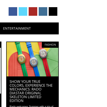
ENTERTAINMENT
FASHION
SHOW YOUR TRUE
COLORS, EXPERIENCE THE
MECHANICS: RADO
DIASTAR ORIGINAL
SKELETON LIMITED
EDITION
Rado welcomes Summer with a trio of