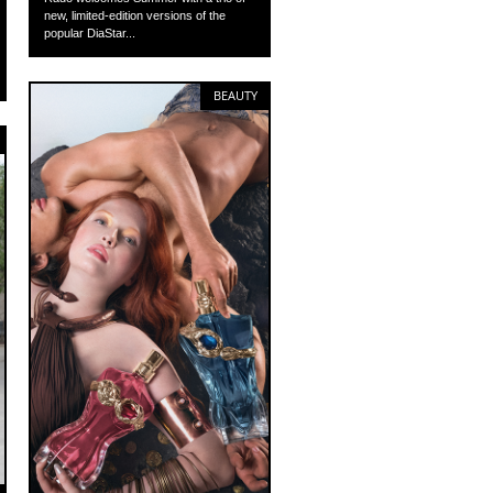
new, limited-edition versions of the
popular DiaStar...
BEAUTY