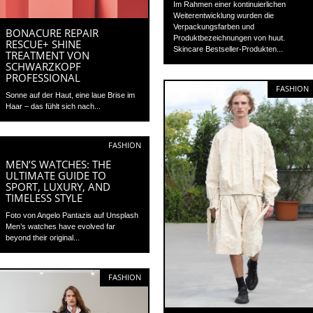
Im Rahmen einer kontinuierlichen
Weiterentwicklung wurden die
Verpackungsfarben und
BONACURE REPAIR
Produktbezeichnungen von huut.
RESCUE+ SHINE
Skincare Bestseller-Produkten...
TREATMENT VON
SCHWARZKOPF
PROFESSIONAL
FASHION
Sonne auf der Haut, eine laue Brise im
Haar – das fühlt sich nach...
FASHION
MEN’S WATCHES: THE
ULTIMATE GUIDE TO
SPORT, LUXURY, AND
TIMELESS STYLE
Foto von Angelo Pantazis auf Unsplash
Men’s watches have evolved far
beyond their original...
FASHION