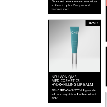
Above and below the water, time follows
a different rhythm. Every second
becomes more...
BEAUTY
NEU VON QMS
MEDICOSMETICS:
HYDRAFILLING LIP BALM
SKINCARE AS A SYSTEM: Lippen, die
in Erinnerung bleiben. Ein Kuss ist weit
mehr...