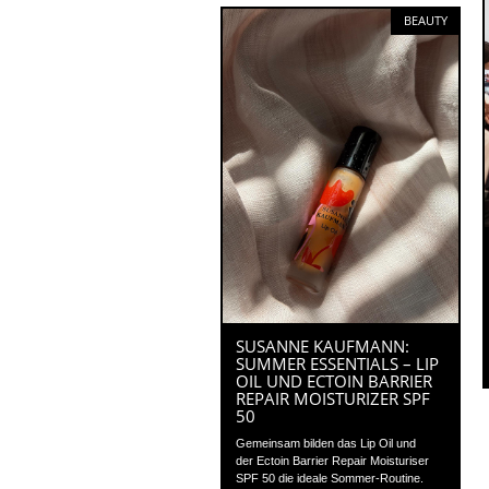
BEAUTY
SUSANNE KAUFMANN:
SUMMER ESSENTIALS – LIP
OIL UND ECTOIN BARRIER
REPAIR MOISTURIZER SPF
50
Gemeinsam bilden das Lip Oil und
der Ectoin Barrier Repair Moisturiser
SPF 50 die ideale Sommer-Routine.