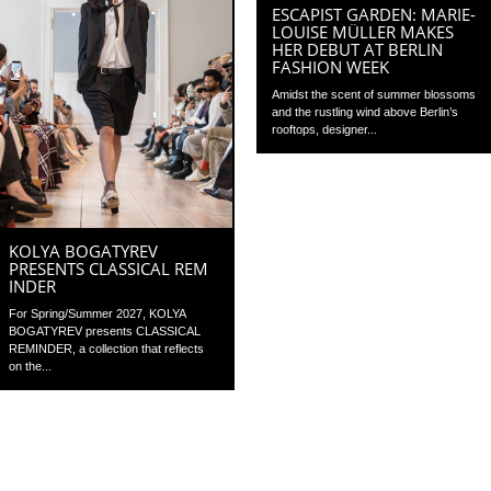
ESCAPIST GARDEN: MARIE-
LOUISE MÜLLER MAKES
HER DEBUT AT BERLIN
FASHION WEEK
Amidst the scent of summer blossoms
and the rustling wind above Berlin’s
rooftops, designer...
KOLYA BOGATYREV
PRESENTS CLASSICAL REM
INDER
For Spring/Summer 2027, KOLYA
BOGATYREV presents CLASSICAL
REMINDER, a collection that reflects
on the...