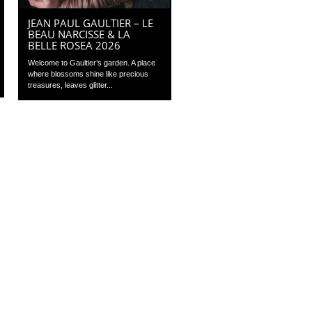
JEAN PAUL GAULTIER – LE
BEAU NARCISSE & LA
BELLE ROSEA 2026
Welcome to Gaultier’s garden. A place
where blossoms shine like precious
treasures, leaves glitter...